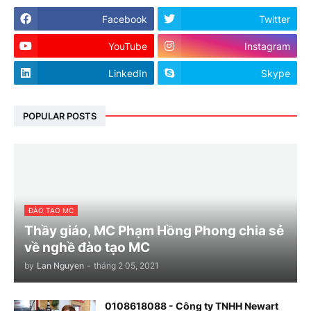
Facebook
Twitter
YouTube
Instagram
LinkedIn
Skype
POPULAR POSTS
ĐÀO TẠO MC
Thầy giáo, MC Phạm Hồng Phong chia sẻ
về nghề đào tạo MC
by
Lan Nguyen
-
tháng 2 05, 2021
0108618088 - Công ty TNHH Newart