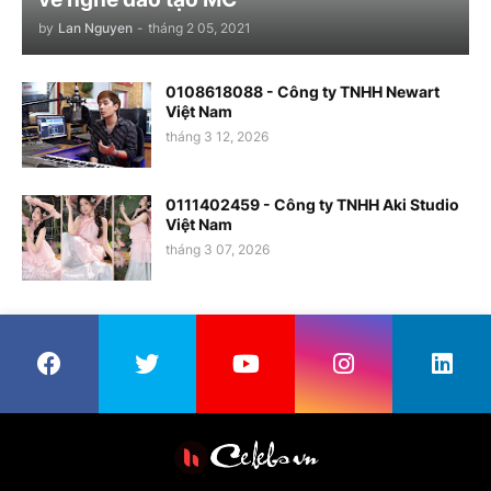
by
Lan Nguyen
-
tháng 2 05, 2021
0108618088 - Công ty TNHH Newart
Việt Nam
tháng 3 12, 2026
0111402459 - Công ty TNHH Aki Studio
Việt Nam
tháng 3 07, 2026